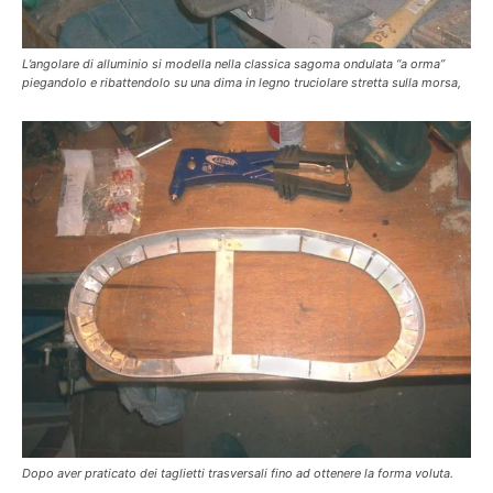
L’angolare di alluminio si modella nella classica sagoma ondulata “a orma”
piegandolo e ribattendolo su una dima in legno truciolare stretta sulla morsa,
Dopo aver praticato dei taglietti trasversali fino ad ottenere la forma voluta.