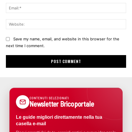
Ema
Web
Save my name, email, and website in this browser for the
next time I comment.
CONTENUTI SELEZIONATI
Newsletter Bricoportale
Le guide migliori direttamente nella tua
casella e-mail