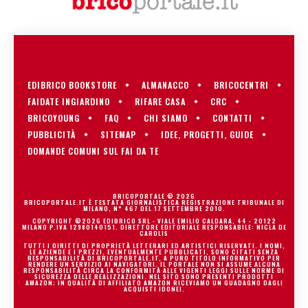
EDIBRICO BOOKSTORE
ALMANACCO
BRICOCENTRI
FAIDATE INGIARDINO
RIFARE CASA
CRC
BRICOYOUNG
FAQ
CHI SIAMO
CONTATTI
PUBBLICITÀ
SITEMAP
IDEE, PROGETTI, GUIDE
DOMANDE COMUNI SUL FAI DA TE
BRICOPORTALE © 2026
BRICOPORTALE.IT È TESTATA GIORNALISTICA REGISTRAZIONE TRIBUNALE DI
MILANO, N° 467 DEL 17 SETTEMBRE 2010.
COPYRIGHT ©2026 EDIBRICO SRL - VIALE EMILIO CALDARA, 44 - 20122
MILANO P.IVA 12980140151. DIRETTORE EDITORIALE RESPONSABILE: NICLA DE
CAROLIS
TUTTI I DIRITTI DI PROPRIETÀ LETTERARI ED ARTISTICI RISERVATI. I NOMI,
LE AZIENDE E I PREZZI, EVENTUALMENTE PUBBLICATI, SONO CITATI SENZA
RESPONSABILITÀ DI BRICOPORTALE.IT, A PURO TITOLO INFORMATIVO PER
RENDERE UN SERVIZIO AI NAVIGATORI. IL PORTALE NON SI ASSUME ALCUNA
RESPONSABILITÀ CIRCA LA CONFORMITÀ ALLE VIGENTI LEGGI SULLE NORME DI
SICUREZZA DELLE REALIZZAZIONI. NEL SITO SONO PRESENTI PRODOTTI
AMAZON; IN QUALITÀ DI AFFILIATO AMAZON RICEVIAMO UN GUADAGNO DAGLI
ACQUISTI IDONEI.