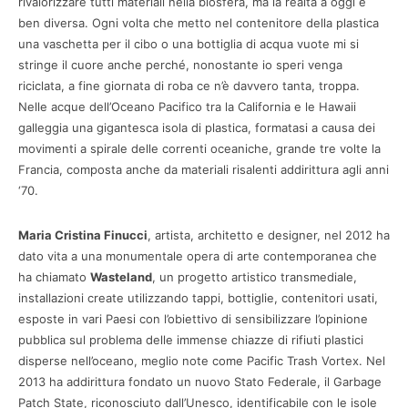
rivalorizzare tutti materiali nella biosfera, ma la realtà a oggi è
ben diversa. Ogni volta che metto nel contenitore della plastica
una vaschetta per il cibo o una bottiglia di acqua vuote mi si
stringe il cuore anche perché, nonostante io speri venga
riciclata, a fine giornata di roba ce n’è davvero tanta, troppa.
Nelle acque dell’Oceano Pacifico tra la California e le Hawaii
galleggia una gigantesca isola di plastica, formatasi a causa dei
movimenti a spirale delle correnti oceaniche, grande tre volte la
Francia, composta anche da materiali risalenti addirittura agli anni
‘70.
Maria Cristina Finucci
, artista, architetto e designer, nel 2012 ha
dato vita a una monumentale opera di arte contemporanea che
ha chiamato
Wasteland
, un progetto artistico transmediale,
installazioni create utilizzando tappi, bottiglie, contenitori usati,
esposte in vari Paesi con l’obiettivo di sensibilizzare l’opinione
pubblica sul problema delle immense chiazze di rifiuti plastici
disperse nell’oceano, meglio note come Pacific Trash Vortex. Nel
2013 ha addirittura fondato un nuovo Stato Federale, il Garbage
Patch State, riconosciuto dall’Unesco, identificabile con le isole