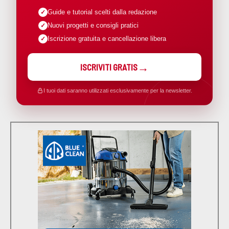
Guide e tutorial scelti dalla redazione
Nuovi progetti e consigli pratici
Iscrizione gratuita e cancellazione libera
ISCRIVITI GRATIS
I tuoi dati saranno utilizzati esclusivamente per la newsletter.