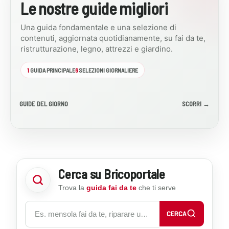
Le nostre guide migliori
fai
Costruire
da
una
Una guida fondamentale e una selezione di
zanzariera
contenuti, aggiornata quotidianamente, su fai da te,
te
fai
ristrutturazione, legno, attrezzi e giardino.
LEGGI
da
su
te
LA
CARTONGESSO
FAI DA TE LEGNO
misura
1
GUIDA PRINCIPALE
6
SELEZIONI GIORNALIERE
richiede
GUIDA
Come
Come
la
stuccare
fresare
realizzazione
il
il
di
GUIDE DEL GIORNO
GUIDA
SCORRI →
FONDAMENTALE
cartongesso:
un
legno:
telaio
giunti,
guida
in
viti
completa
legno
e
a
su
finitura
frese,
misura,
tagliato
liscia
fresatrice
Cerca su Bricoportale
con
e
troncatrice
Trova la
guida fai da te
che ti serve
tecniche
e
corrette
Cerca guide, progetti e consigli fai da te su Bricoportale
fissato
CERCA
all’infisso
esistente.