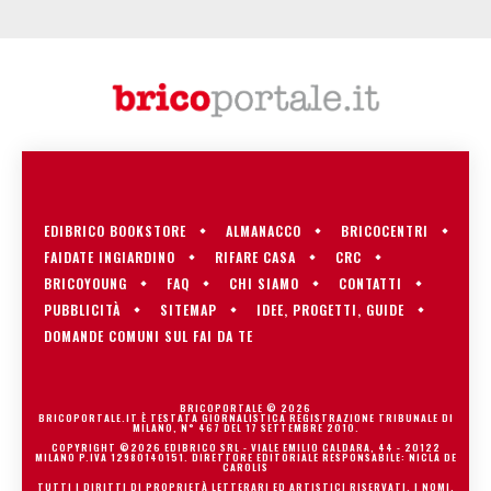
EDIBRICO BOOKSTORE
ALMANACCO
BRICOCENTRI
FAIDATE INGIARDINO
RIFARE CASA
CRC
BRICOYOUNG
FAQ
CHI SIAMO
CONTATTI
PUBBLICITÀ
SITEMAP
IDEE, PROGETTI, GUIDE
DOMANDE COMUNI SUL FAI DA TE
BRICOPORTALE © 2026
BRICOPORTALE.IT È TESTATA GIORNALISTICA REGISTRAZIONE TRIBUNALE DI
MILANO, N° 467 DEL 17 SETTEMBRE 2010.
COPYRIGHT ©2026 EDIBRICO SRL - VIALE EMILIO CALDARA, 44 - 20122
MILANO P.IVA 12980140151. DIRETTORE EDITORIALE RESPONSABILE: NICLA DE
CAROLIS
TUTTI I DIRITTI DI PROPRIETÀ LETTERARI ED ARTISTICI RISERVATI. I NOMI,