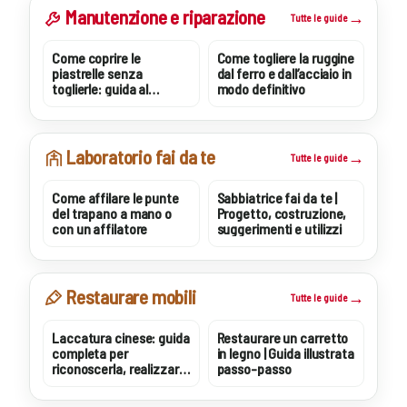
Manutenzione e riparazione
Tutte le guide
Come coprire le
Come togliere la ruggine
piastrelle senza
dal ferro e dall’acciaio in
toglierle: guida al
modo definitivo
rivestimento continuo
Laboratorio fai da te
Tutte le guide
Come affilare le punte
Sabbiatrice fai da te |
del trapano a mano o
Progetto, costruzione,
con un affilatore
suggerimenti e utilizzi
Restaurare mobili
Tutte le guide
Laccatura cinese: guida
Restaurare un carretto
completa per
in legno | Guida illustrata
riconoscerla, realizzarla
passo-passo
e mantenerla