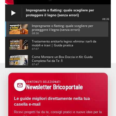
Impregnante o flatting: quale scegliere per
proteggere il legno (senza errori)
08:36
Impregnante o flatting: quale scegliere per
proteggere il legno (senza errori)
08:36
Trattamento antitarlo legno: elimina i tarli da
mobili e travi | Guida pratica
07:07
Come Montare un Box Doccia in Kit: Guida
Completa Fai da Te 🚿
07:47
Colore ottanio: come abbinarlo in casa senza
sbagliare
05:01
CONTENUTI SELEZIONATI
Newsletter Bricoportale
Come rifinire un muretto esterno con blocchetti
decorativi in cemento
00:36
Le guide migliori direttamente nella tua
Eximius: il piano a induzione con accumulo di
casella e-mail
BS Service Group
03:34
Ricevi progetti fai da te, consigli pratici e nuove idee per la