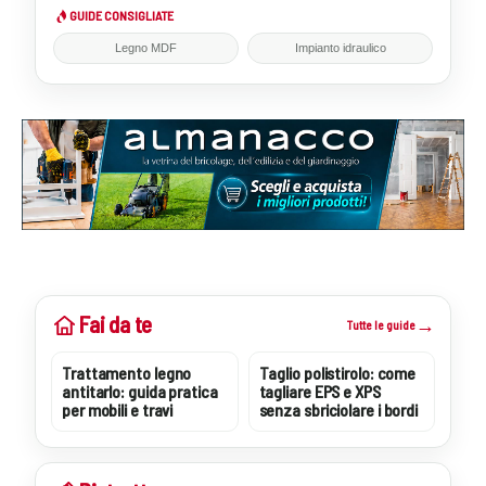
La…
GUIDE CONSIGLIATE
Legno MDF
Impianto idraulico
Fai da te
Tutte le guide
Trattamento legno
Taglio polistirolo: come
antitarlo: guida pratica
tagliare EPS e XPS
per mobili e travi
senza sbriciolare i bordi