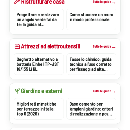
Ristrutturare casa
Tutte le guide
Progettare e realizzare
Come stuccare un muro
un angolo verde fai da
in modo professionale
te: la guida al
giardinaggio domestico
tra bricolage e colture
veloci
Attrezzi ed elettroutensili
Tutte le guide
Seghetto alternativo a
Tassello chimico: guida
batteria Einhell TP-JST
tecnica all’uso corretto
18/135 Li BL
per fissaggi ad alta
resistenza
Giardino e esterni
Tutte le guide
Migliori reti mimetiche
Base cemento per
per terrazze in Italia:
lampioni giardino: criteri
top 6 (2026)
di realizzazione e posa
tecnica