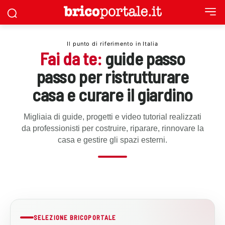
Il punto di riferimento in Italia
Fai da te:
guide passo
passo per ristrutturare
casa e curare il giardino
Migliaia di guide, progetti e video tutorial realizzati
da professionisti per costruire, riparare, rinnovare la
casa e gestire gli spazi esterni.
PORTE FAI DA TE
Come
costruire
una
zanzariera
SELEZIONE BRICOPORTALE